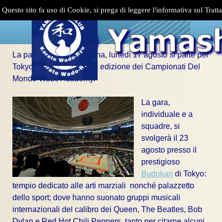
Vai ai contenuti
Salta menù
Questo sito fa uso di Cookie, si prega di leggere l'informativa sul Tratt
La partenza ormai è vicina, lunedì 17 agosto si parte per
Tokyo: per questa nuova edizione dei Campionati Del
Mondo Wado Academy.
La gara,
individuale e a
squadre, si
svolgerà il 23
agosto presso il
prestigioso
Budokan
di Tokyo:
tempio dedicato alle arti marziali nonché palazzetto
dello sport; dove hanno suonato gruppi musicali
internazionali del calibro dei Queen, The Beatles, Bob
Dylan e Red Hot Chili Peppers, tanto per citarne alcuni.