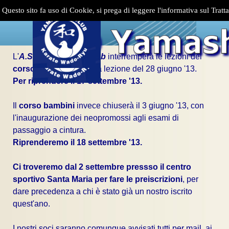
Vai ai contenuti
Salta menù
Questo sito fa uso di Cookie, si prega di leggere l'informativa sul Tratt
L'
A.S.D. Yamashita Club
interremperà le lezioni del
corso adulti
con l'ultima lezione del 28 giugno '13.
Per riprendere il 17 settembre '13.
Il
corso bambini
invece chiuserà il 3 giugno '13, con
l'inaugurazione dei neopromossi agli esami di
passaggio a cintura.
Riprenderemo il 18 settembre '13.
Ci troveremo dal 2 settembre pressso il centro
sportivo Santa Maria per fare le preiscrizioni
, per
dare precedenza a chi è stato già un nostro iscrito
quest'ano.
I nostri soci saranno comunque avvisati tutti per mail, ai